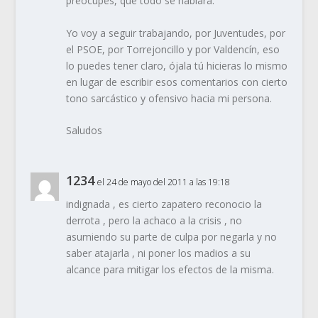
preocupes, que todo se hablará.
Yo voy a seguir trabajando, por Juventudes, por
el PSOE, por Torrejoncillo y por Valdencín, eso
lo puedes tener claro, ójala tú hicieras lo mismo
en lugar de escribir esos comentarios con cierto
tono sarcástico y ofensivo hacia mi persona.
Saludos
1234
el 24 de mayo del 2011 a las 19:18
indignada , es cierto zapatero reconocio la
derrota , pero la achaco a la crisis , no
asumiendo su parte de culpa por negarla y no
saber atajarla , ni poner los madios a su
alcance para mitigar los efectos de la misma.