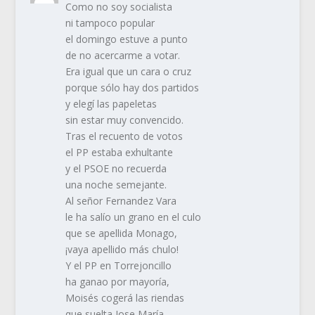
Como no soy socialista
ni tampoco popular
el domingo estuve a punto
de no acercarme a votar.
Era igual que un cara o cruz
porque sólo hay dos partidos
y elegí las papeletas
sin estar muy convencido.
Tras el recuento de votos
el PP estaba exhultante
y el PSOE no recuerda
una noche semejante.
Al señor Fernandez Vara
le ha salío un grano en el culo
que se apellida Monago,
¡vaya apellido más chulo!
Y el PP en Torrejoncillo
ha ganao por mayoría,
Moisés cogerá las riendas
que suelta Jose María.