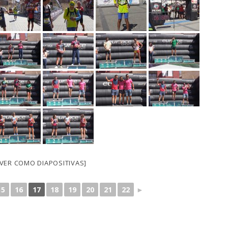
[VER COMO DIAPOSITIVAS]
15
16
17
18
19
20
21
22
►