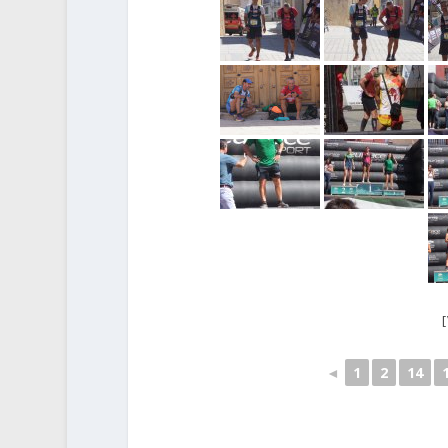
◄
1
2
14