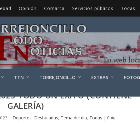
iedad
Opinión
Comarca
Servicios públicos
Todas
TTN
TORREJONCILLO
EXTRAS
FOTOG
023 TODO UN ÉXITO (CONTIENE
GALERÍA)
2023
|
Deportes
,
Destacadas
,
Tema del día
,
Todas
|
0