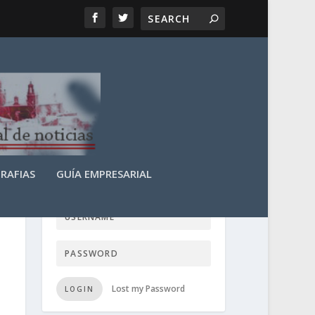
RAFIAS
GUÍA EMPRESARIAL
LOGIN USER TTN
Lost my Password
LOGIN