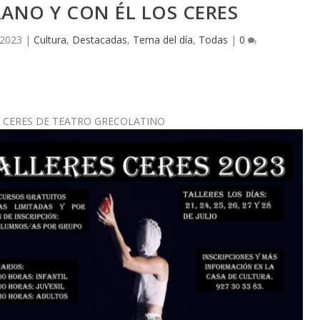
RANO Y CON ÉL LOS CERES
, 2023
|
Cultura
,
Destacadas
,
Tema del día
,
Todas
|
0
 CERES DE TEATRO GRECOLATINO