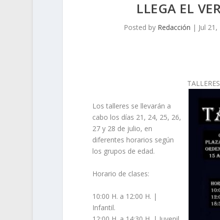
LLEGA EL VE
Posted by
Redacción
|
Jul 21
TALLERES
Los talleres se llevarán a
cabo los días 21, 24, 25, 26,
27 y 28 de julio, en
diferentes horarios según
los grupos de edad.
Horario de clases:
10:00 H. a 12:00 H. |
Infantil.
12:00 H. a 14;30 H. | Juvenil.