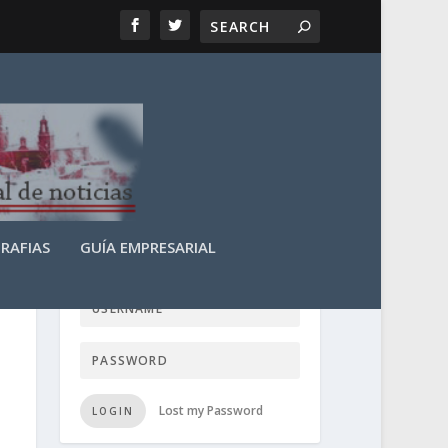
RAFIAS
GUÍA EMPRESARIAL
LOGIN USER TTN
Lost my Password
LOGIN