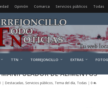
iedad
Opinión
Comarca
Servicios públicos
Todas
TTN
TORREJONCILLO
EXTRAS
FOTOG
 MANIPULADOR DE ALIMENTOS
3
|
Destacadas
,
Servicios públicos
,
Tema del día
,
Todas
|
0