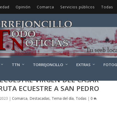
iedad
Opinión
Comarca
Servicios públicos
Todas
TTN
TORREJONCILLO
EXTRAS
FOTOG
ECUESTRE VIRGEN DEL CASAR
RUTA ECUESTRE A SAN PEDRO
 2023
|
Comarca
,
Destacadas
,
Tema del día
,
Todas
|
0