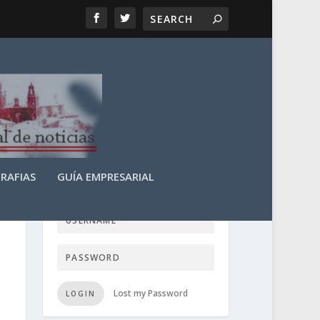
RAFIAS
GUÍA EMPRESARIAL
LOGIN USER TTN
Lost my Password
LOGIN