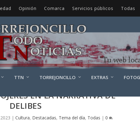
iedad
Opinión
Comarca
Servicios públicos
Todas
TTN
TORREJONCILLO
EXTRAS
FOTOG
MUJERES EN LA NARRATIVA DE
DELIBES
 2023
|
Cultura
,
Destacadas
,
Tema del día
,
Todas
|
0