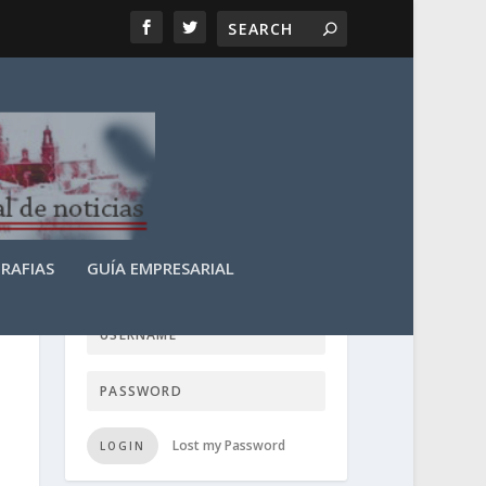
RAFIAS
GUÍA EMPRESARIAL
LOGIN USER TTN
Lost my Password
LOGIN