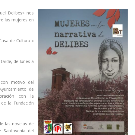
uel Delibes» nos
re las mujeres en
Casa de Cultura »
tarde, de lunes a
 con motivo del
 Ayuntamiento de
oración con la
 de la Fundación
e las novelas de
e Santovenia del