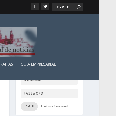
RAFIAS
GUÍA EMPRESARIAL
LOGIN USER TTN
Lost my Password
LOGIN