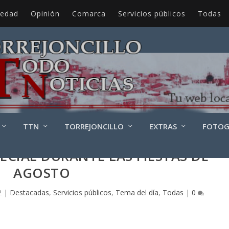
iedad
Opinión
Comarca
Servicios públicos
Todas
TTN
TORREJONCILLO
EXTRAS
FOTOG
ECIAL DURANTE LAS FIESTAS DE
AGOSTO
2
|
Destacadas
,
Servicios públicos
,
Tema del día
,
Todas
|
0