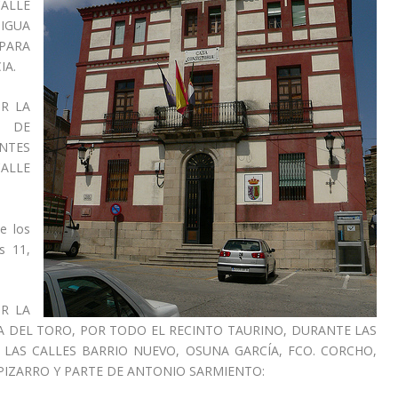
ALLE
IGUA
PARA
IA.
R LA
S DE
NTES
CALLE
de los
s 11,
R LA
A DEL TORO, POR TODO EL RECINTO TAURINO, DURANTE LAS
N LAS CALLES BARRIO NUEVO, OSUNA GARCÍA, FCO. CORCHO,
PIZARRO Y PARTE DE ANTONIO SARMIENTO: