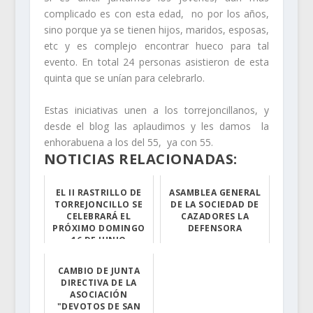
complicado es con esta edad, no por los años,
sino porque ya se tienen hijos, maridos, esposas,
etc y es complejo encontrar hueco para tal
evento. En total 24 personas asistieron de esta
quinta que se unían para celebrarlo.
Estas iniciativas unen a los torrejoncillanos, y
desde el blog las aplaudimos y les damos la
enhorabuena a los del 55, ya con 55.
NOTICIAS RELACIONADAS:
EL II RASTRILLO DE
ASAMBLEA GENERAL
TORREJONCILLO SE
DE LA SOCIEDAD DE
CELEBRARÁ EL
CAZADORES LA
PRÓXIMO DOMINGO
DEFENSORA
16 DE JUNIO
Nota informativ...
Tendrá lugar en...
CAMBIO DE JUNTA
DIRECTIVA DE LA
ASOCIACIÓN
"DEVOTOS DE SAN