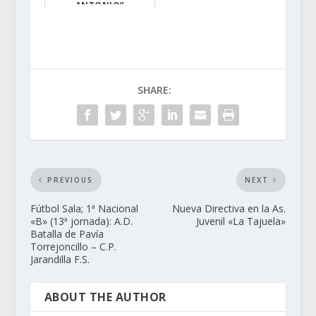
ANTONIO”
El pasado día 2...
SHARE:
PREVIOUS
NEXT
Fútbol Sala; 1ª Nacional
Nueva Directiva en la As.
«B» (13ª jornada): A.D.
Juvenil «La Tajuela»
Batalla de Pavía
Torrejoncillo – C.P.
Jarandilla F.S.
ABOUT THE AUTHOR