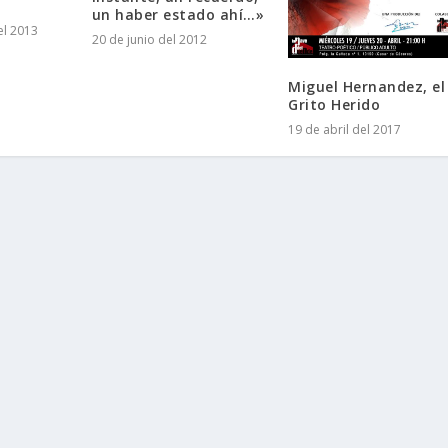
un haber estado ahí…»
el 2013
20 de junio del 2012
Miguel Hernandez, el
Grito Herido
19 de abril del 2017