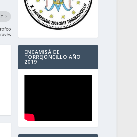
XT
Trofeo
Través
ENCAMISÁ DE
TORREJONCILLO AÑO
2019