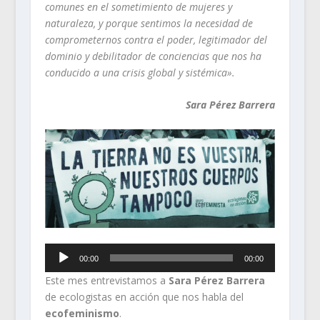
comunes en el sometimiento de mujeres y
naturaleza, y porque sentimos la necesidad de
comprometernos contra el poder, legitimador del
dominio y debilitador de conciencias que nos ha
conducido a una crisis global y sistémica».
Sara Pérez Barrera
Reproductor
00:00
00:00
de
Este mes entrevistamos a
Sara Pérez Barrera
audio
de ecologistas en acción que nos habla del
ecofeminismo
.