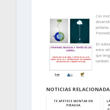
Con moti
desarrol
pedanía,
Fresnedo
En nubes 
entre niñ
que teng
también 
NOTICIAS RELACIONADA
TE APETECE MONTAR EN
L
PIRAGUA
E