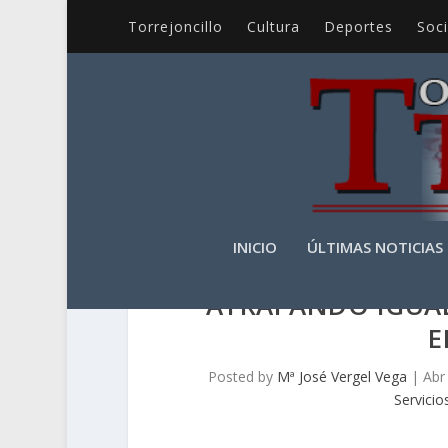
Torrejoncillo
Cultura
Deportes
Soc
INICIO
ÚLTIMAS NOTICIAS
ATRAPANDO IGUAL
E
Posted by
Mª José Vergel Vega
|
Abr
Servicio