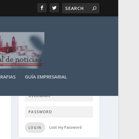
RAFIAS
GUÍA EMPRESARIAL
LOGIN USER TTN
Lost my Password
LOGIN