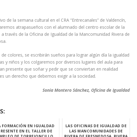
vo de la semana cultural en el CRA “Entrecanales” de Valdencín,
laremos atrapasueños con el alumnado del centro escolar de la
 a través de la Oficina de Igualdad de la Mancomunidad Rivera de
sa.
de colores, se escribirán sueños para lograr algún día la igualdad
as y niños y los colgaremos por diversos lugares del aula para
an presente que soñar y pedir que se conviertan en realidad
es un derecho que debemos exigir a la sociedad.
Sonia Montero Sánchez, Oficina de Igualdad
S:
A FORMACIÓN EN IGUALDAD
LAS OFICINAS DE IGUALDAD DE
PRESENTE EN EL TALLER DE
LAS MANCOMUNIDADES DE
MPLEO DE TORREJONCILLO
RIVERA DE FRESNEDOSA, RIVERA