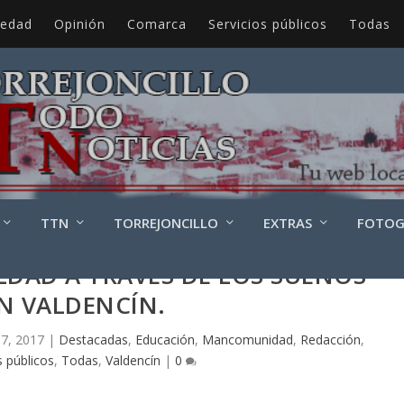
iedad
Opinión
Comarca
Servicios públicos
Todas
TTN
TORREJONCILLO
EXTRAS
FOTOG
DAD A TRAVÉS DE LOS SUEÑOS
N VALDENCÍN.
 7, 2017
|
Destacadas
,
Educación
,
Mancomunidad
,
Redacción
,
s públicos
,
Todas
,
Valdencín
|
0