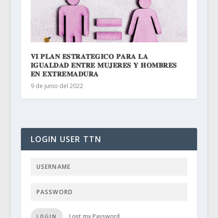
𝐕𝐈 𝐏𝐋𝐀𝐍 𝐄𝐒𝐓𝐑𝐀𝐓𝐄𝐆𝐈𝐂𝐎 𝐏𝐀𝐑𝐀 𝐋𝐀
𝐈𝐆𝐔𝐀𝐋𝐃𝐀𝐃 𝐄𝐍𝐓𝐑𝐄 𝐌𝐔𝐉𝐄𝐑𝐄𝐒 𝐘 𝐇𝐎𝐌𝐁𝐑𝐄𝐒
𝐄𝐍 𝐄𝐗𝐓𝐑𝐄𝐌𝐀𝐃𝐔𝐑𝐀⁣
9 de junio del 2022
LOGIN USER TTN
Lost my Password
LOGIN