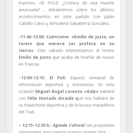
traemos:
«El PSOE: ¿Crónica de una muerte
anunciada? ,
debatiremos sobre los últimos
acontecimientos en este partido con
Julián
Cabello Calvo
y
Almudena Salvatierra González.
-11:40-12:00: Cuéntame: «Emilio de Justo, un
torero que merece ser profeta en su
tierra».
Este sábado entrevistamos al torero
Emilio de Justo
que acaba de triunfar de nuevo
en Francia.
–
12:00-12:15: El Poli:
Espacio semanal de
información deportiva y entrevistas. En esta
ocasión
Miguel Ángel Lorenzo «Galy»
hablará
con
Félix Hurtado Alcaide q
ue nos hablará de
su trayectoria deportiva y de la locura maravillosa
del Trail.
– 12:15-12:20 h.:
Agenda Cultural
con propuestas
interesantes para invertir nuestro tiempo libre.