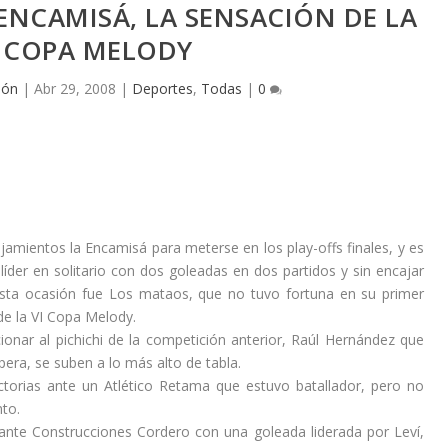
ENCAMISÁ, LA SENSACIÓN DE LA
I COPA MELODY
ión
|
Abr 29, 2008
|
Deportes
,
Todas
|
0
amientos la Encamisá para meterse en los play-offs finales, y es
líder en solitario con dos goleadas en dos partidos y sin encajar
esta ocasión fue Los mataos, que no tuvo fortuna en su primer
de la VI Copa Melody.
nar al pichichi de la competición anterior, Raúl Hernández que
ra, se suben a lo más alto de tabla.
ictorias ante un Atlético Retama que estuvo batallador, pero no
to.
ante Construcciones Cordero con una goleada liderada por Leví,