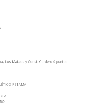
s
joa, Los Mataos y Const. Cordero 0 puntos
LÉTICO RETAMA
ÑOLA
ERO