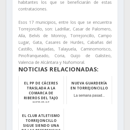
habitantes los que se beneficiarán de estas
contrataciones.
Esos 17 municipios, entre los que se encuentra
Torrejoncillo, son: Ladrillar, Casar de Palomero,
Alía, Belvís de Monroy, Torrejoncillo, Campo
Lugar, Gata, Casares de Hurdes, Cabañas del
Castillo, Miajadas, Talayuela, Caminomorisco,
Pinofranqueado, Coria, Guijo de Galisteo,
Valencia de Alcántara y Nuñomoral.
NOTICIAS RELACIONADAS:
EL PP DE CÁCERES
NUEVA GUARDERÍA
TRASLADA A LA
EN TORREJONCILLO
COMARCA DE
La semana pasad...
RIBEROS DEL TAJO
MEDIDAS
"INCENTIVADORAS"
PARA LA GENERACI...
EL CLUB ATLETISMO
TORREJONCILLO
Para López Marr...
SIGUE SIENDO UNA