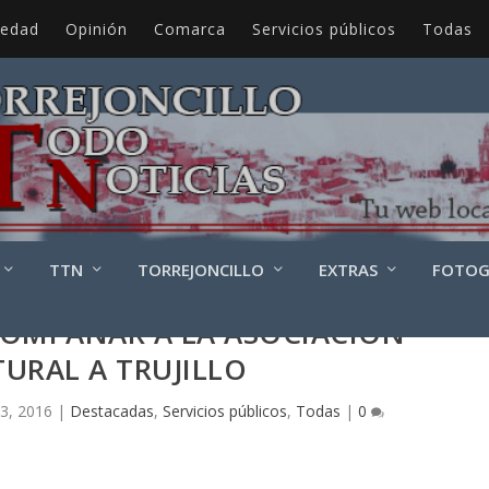
iedad
Opinión
Comarca
Servicios públicos
Todas
TTN
TORREJONCILLO
EXTRAS
FOTOG
COMPAÑAR A LA ASOCIACIÓN
URAL A TRUJILLO
3, 2016
|
Destacadas
,
Servicios públicos
,
Todas
|
0