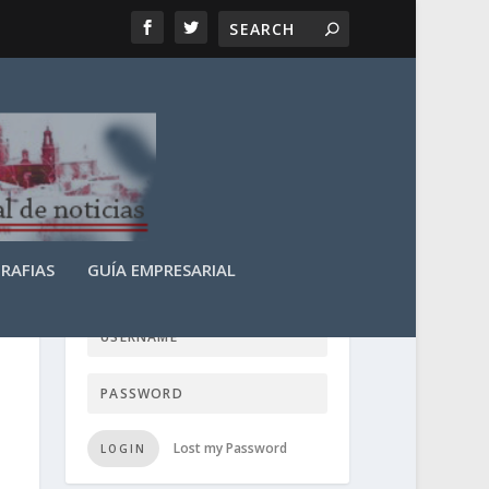
RAFIAS
GUÍA EMPRESARIAL
LOGIN USER TTN
Lost my Password
LOGIN