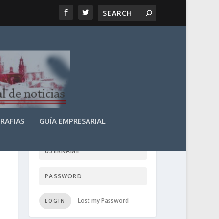
RAFIAS
GUÍA EMPRESARIAL
LOGIN USER TTN
Lost my Password
LOGIN