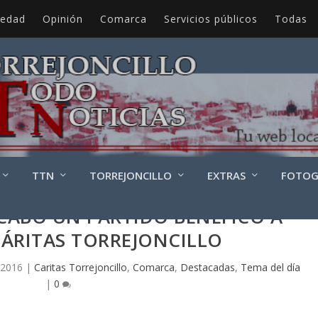
iedad
Opinión
Comarca
Servicios públicos
Todas
TTN
TORREJONCILLO
EXTRAS
FOTOG
 CABO UN PARTIDO BENÉFICO A
CÁRITAS TORREJONCILLO
 2016
|
Caritas Torrejoncillo
,
Comarca
,
Destacadas
,
Tema del día
|
0