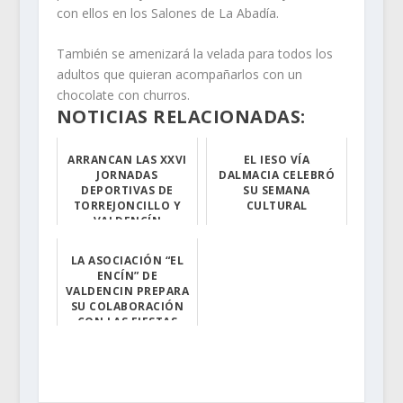
con ellos en los Salones de La Abadía.
También se amenizará la velada para todos los
adultos que quieran acompañarlos con un
chocolate con churros.
NOTICIAS RELACIONADAS:
ARRANCAN LAS XXVI
EL IESO VÍA
JORNADAS
DALMACIA CELEBRÓ
DEPORTIVAS DE
SU SEMANA
TORREJONCILLO Y
CULTURAL
VALDENCÍN
El centro torre...
El tradicional ...
LA ASOCIACIÓN “EL
ENCÍN” DE
VALDENCIN PREPARA
SU COLABORACIÓN
CON LAS FIESTAS
2014
Con motivo de d...