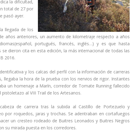
ica la dificultad,
n total de 27 por
ue pasó ayer.
a llegada de los
 de años anteriores, un aumento de kilometraje respecto a años
 idiomas(español, portugués, francés, inglés…) y es que hasta
 se dieron cita en esta edición, la más internacional de todas las
MB 2016.
dentificativa y los calcas del perfil con la información de carreras
, llegaba la hora de la prueba con los nervios de rigor. Instantes
lizaba un homenaje a Marín, corredor de Tomate Running fallecido
istoletazo al VIII Trail de los Artesanos.
cabeza de carrera tras la subida al Castillo de Portezuelo y
eo por roquedos, jaras y trochas. Se adentraban en cortafuegos
a hacer un cresteo rodeado de Buitres Leonados y Buitres Negros
n su mirada puesta en los corredores.