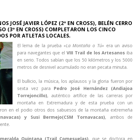
S JOSÉ JAVIER LÓPEZ (2º EN CROSS), BELÉN CERRO
IGO (3º EN CROSS) COMPLETARON LOS CINCO
OS POR ATLETAS LOCALES.
El lema de la prueba
«La Montaña o Tú»
era un aviso
para navegantes que el
VIII Trail de los Artesanos
iba
en serio. Todos sabían que los 50 kilómetros y los 5000
metros de desnivel acumulado no eran pecata minuta.
El bullicio, la música, los aplausos y la gloria fueron por
sexta vez para
Pedro José Hernández (Andiajoa
Torrejoncillo)
, auténtico artífice de las carreras por
montaña en Extremadura y de esta prueba con un
ron en el podio otros dos sabuesos de la montaña extremeña
rnavacas) y Susi Bermejo(CSM Tornavacas)
, ambos de
ente.
smeralda Quintana (Trail Comesuelas)
, que se doctora en