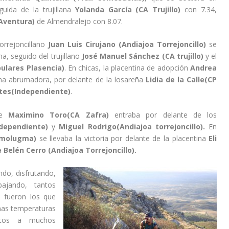
uida de la trujillana
Yolanda García (CA Trujillo)
con 7.34,
 Aventura)
de Almendralejo con 8.07.
torrejoncillano
Juan Luis Cirujano (Andiajoa Torrejoncillo)
se
a, seguido del trujillano
José Manuel Sánchez (CA trujillo)
y el
ulares Plasencia)
. En chicas, la placentina de adopción
Andrea
a abrumadora, por delante de la losareña
Lidia de la Calle(CP
ntes(Independiente)
.
nse
Maximino Toro(CA Zafra)
entraba por delante de los
ndependiente)
y
Miguel Rodrigo(Andiajoa torrejoncillo).
En
omolugma)
se llevaba la victoria por delante de la placentina
Eli
na
Belén Cerro (Andiajoa Torrejoncillo).
do, disfrutando,
bajando, tantos
e fueron los que
unas temperaturas
etos a muchos