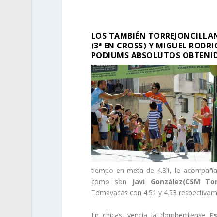
LOS TAMBIÉN TORREJONCILLANO
(3ª EN CROSS) Y MIGUEL RODR
PODIUMS ABSOLUTOS OBTENID
tiempo en meta de 4.31, le acompaña
como son
Javi González(CSM To
Tornavacas con 4.51 y 4.53 respectivam
En chicas, vencía la dombenitense
E