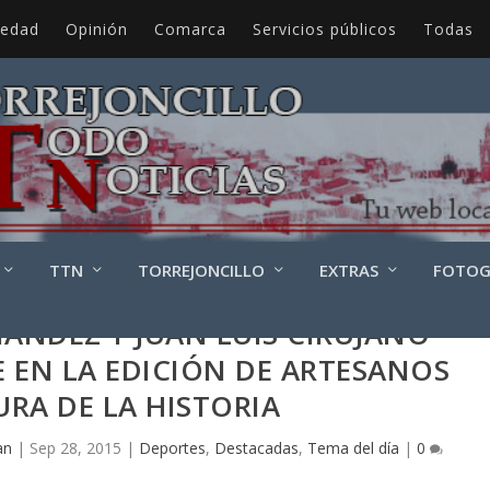
iedad
Opinión
Comarca
Servicios públicos
Todas
TTN
TORREJONCILLO
EXTRAS
FOTOG
ÁNDEZ Y JUAN LUIS CIRUJANO
 EN LA EDICIÓN DE ARTESANOS
RA DE LA HISTORIA
an
|
Sep 28, 2015
|
Deportes
,
Destacadas
,
Tema del día
|
0