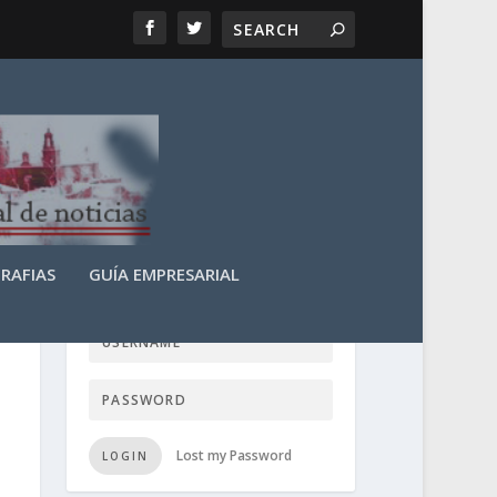
RAFIAS
GUÍA EMPRESARIAL
LOGIN USER TTN
Lost my Password
LOGIN