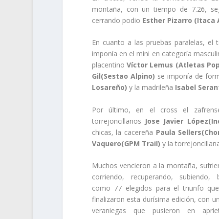
montaña, con un tiempo de 7.26, seg
cerrando podio
Esther Pizarro (Itaca
En cuanto a las pruebas paralelas, el 
imponía en el mini en categoría masculin
placentino
Víctor Lemus (Atletas Pop
Gil(Sestao Alpino)
se imponía de form
Losareño)
y la madrileña
Isabel Sera
Por último, en el cross el zafre
torrejoncillanos
Jose Javier López(I
chicas, la cacereña
Paula Sellers(Ch
Vaquero(GPM Trail)
y la torrejoncilla
Muchos vencieron a la montaña, sufrien
corriendo, recuperando, subiendo, 
como 77 elegidos para el triunfo qu
finalizaron esta durísima edición, con 
veraniegas que pusieron en apri