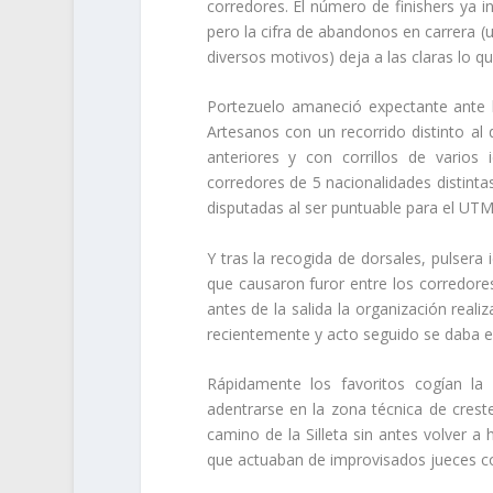
corredores. El número de finishers ya ind
pero la cifra de abandonos en carrera (u
diversos motivos) deja a las claras lo q
Portezuelo amaneció expectante ante l
Artesanos con un recorrido distinto al
anteriores y con corrillos de varios
corredores de 5 nacionalidades distintas
disputadas al ser puntuable para el UT
Y tras la recogida de dorsales, pulsera i
que causaron furor entre los corredores
antes de la salida la organización rea
recientemente y acto seguido se daba el p
Rápidamente los favoritos cogían la 
adentrarse en la zona técnica de crest
camino de la Silleta sin antes volver 
que actuaban de improvisados jueces co