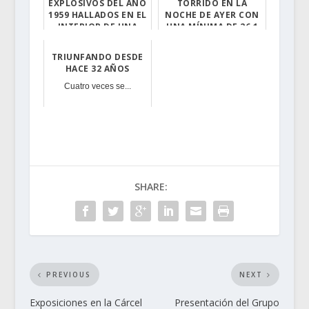
EXPLOSIVOS DEL AÑO
TÓRRIDO EN LA
1959 HALLADOS EN EL
NOCHE DE AYER CON
INTERIOR DE UNA
UNA MÍNIMA DE 26,1
VIVIENDA EN
GRADOS
TORREJONCI...
TRIUNFANDO DESDE
Ola de calor: M...
La Guardia Civi...
HACE 32 AÑOS
Cuatro veces se...
SHARE:
PREVIOUS
NEXT
Exposiciones en la Cárcel
Presentación del Grupo