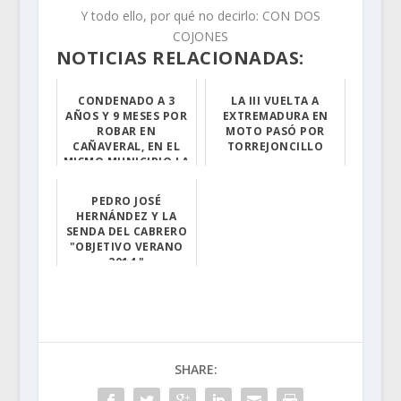
Y todo ello, por qué no decirlo: CON DOS
COJONES
NOTICIAS RELACIONADAS:
CONDENADO A 3
LA III VUELTA A
AÑOS Y 9 MESES POR
EXTREMADURA EN
ROBAR EN
MOTO PASÓ POR
CAÑAVERAL, EN EL
TORREJONCILLO
MISMO MUNICIPIO LA
Éste fin de sem...
POLICÍA LOCAL NO
COBRA...
PEDRO JOSÉ
HERNÁNDEZ Y LA
El condenado er...
SENDA DEL CABRERO
"OBJETIVO VERANO
2014 "
Fuente: Crónica...
SHARE: