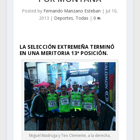
Posted by
Fernando Manzano Esteban
|
Jul 10,
2013
|
Deportes
,
Todas
|
0
LA SELECCIÓN EXTREMEÑA TERMINÓ
EN UNA MERITORIA 13ª POSICIÓN.
Miguel Madruga y Teo Clemente, a la derecha,