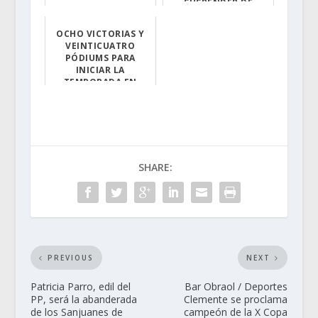
SUSPENDER DE
NUEVO EL "INTEGRAL
VALLE DEL JE...
OCHO VICTORIAS Y
VEINTICUATRO
El corredor tor...
PÓDIUMS PARA
INICIAR LA
TEMPORADA EN
PORTEZUELO
La fiesta de in...
SHARE:
PREVIOUS
NEXT
Patricia Parro, edil del
Bar Obraol / Deportes
PP, será la abanderada
Clemente se proclama
de los Sanjuanes de
campeón de la X Copa