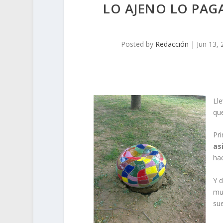
LO AJENO LO PAG
Posted by
Redacción
|
Jun 13,
Ll
que
Pr
as
hac
Y 
muy
sue