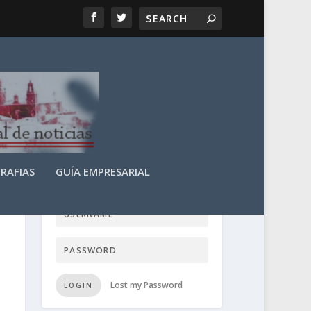
RAFIAS
GUÍA EMPRESARIAL
LOGIN USER TTN
Lost my Password
LOGIN