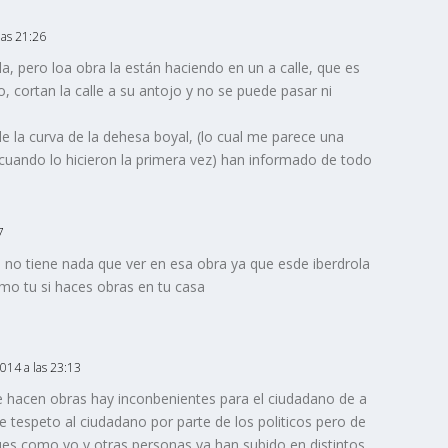
las 21:26
a, pero loa obra la están haciendo en un a calle, que es
 cortan la calle a su antojo y no se puede pasar ni
 la curva de la dehesa boyal, (lo cual me parece una
o cuando lo hicieron la primera vez) han informado de todo
7
 no tiene nada que ver en esa obra ya que esde iberdrola
mo tu si haces obras en tu casa
2014 a las 23:13
 hacen obras hay inconbenientes para el ciudadano de a
 de tespeto al ciudadano por parte de los politicos pero de
es como yo y otras personas ya han subido en distintos