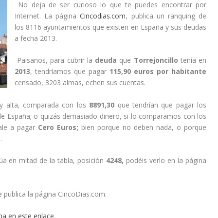
No deja de ser curioso lo que te puedes encontrar por
Internet. La página
Cincodias.com
, publica un ranquing de
los 8116 ayuntamientos que existen en España y sus deudas
a fecha 2013.
Paisanos, para cubrir la
deuda
que
Torrejoncillo
tenía en
2013
, tendríamos que pagar
115,90 euros por habitante
censado, 3203 almas, echen sus cuentas.
uy alta, comparada con los
8891,30
que tendrían que pagar los
e España; o quizás demasiado dinero, si lo comparamos con los
ale a pagar
Cero Euros;
bien porque no deben nada, o porque
.
úa en mitad de la tabla, posición
4248,
podéis verlo en la página
publica la página CincoDias.com.
ha en este enlace
.