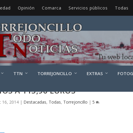
iedad
Opinión
Comarca
Servicios públicos
Todas
TTN
TORREJONCILLO
EXTRAS
FOTOG
OS A 115,90 EUROS
t 16, 2014
|
Destacadas
,
Todas
,
Torrejoncillo
|
5