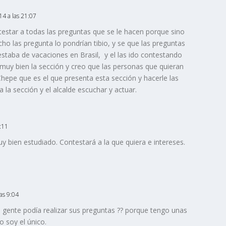
14 a las 21:07
estar a todas las preguntas que se le hacen porque sino
ho las pregunta lo pondrían tibio, y se que las preguntas
taba de vacaciones en Brasil, y el las ido contestando
uy bien la sección y creo que las personas que quieran
Chepe que es el que presenta esta sección y hacerle las
la sección y el alcalde escuchar y actuar.
9:11
uy bien estudiado. Contestará a la que quiera e intereses.
las 9:04
gente podía realizar sus preguntas ?? porque tengo unas
 soy el único.