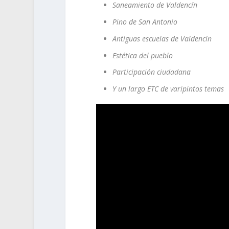
Saneamiento de Valdencín
Pino de San Antonio
Antiguas escuelas de Valdencín
Estética del pueblo
Participación ciudadana
Y un largo ETC de varipintos temas