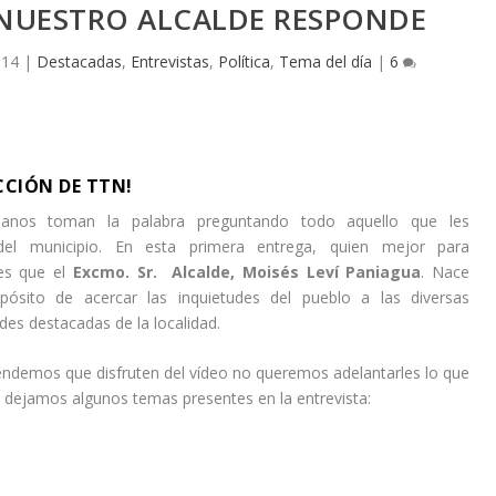
 NUESTRO ALCALDE RESPONDE
014
|
Destacadas
,
Entrevistas
,
Política
,
Tema del día
|
6
CIÓN DE TTN!
danos toman la palabra preguntando todo aquello que les
del municipio. En esta primera entrega, quien mejor para
les que el
Excmo. Sr. Alcalde, Moisés Leví Paniagua
. N
ace
pósito de acercar las inquietudes del pueblo a las diversas
des destacadas de la localidad.
ndemos que disfruten del vídeo no queremos adelantarles lo que
 dejamos algunos temas presentes en la entrevista: