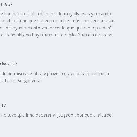
as 18:27
le han hecho al alcalde han sido muy diversas y tocando
al pueblo ,tiene que haber muuuchas más aprovechad este
(los del ayuntamiento van hacer lo que quieran o puedan)
c están ahí¿,no hay ni una triste replica?, un día de estos
a las 23:52
calde permisos de obra y proyecto, y yo para hecerme la
dos lados, vergonzoso
3:17
 no tuve que ir ha declarar al juzgado ¿por que el alcalde