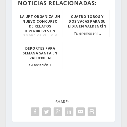
NOTICIAS RELACIONADAS:
LA UPT ORGANIZA UN
CUATRO TOROS Y
NUEVO CONCURSO
DOS VACAS PARA SU
DE RELATOS
LIDIA EN VALDENCÍN
HIPERBREVES EN
Ya tenemos en l...
TORREJONCILLO Y
VALDENCÍN
DEPORTES PARA
A los mismos es...
SEMANA SANTA EN
VALDENCÍN
La Asociación J...
SHARE: