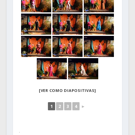
[VER COMO DIAPOSITIVAS]
1
2
3
4
►
.