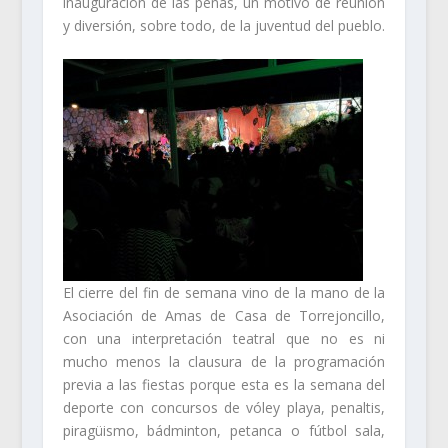
inauguración de las peñas, un motivo de reunión
y diversión, sobre todo, de la juventud del pueblo.
El cierre del fin de semana vino de la mano de la
Asociación de Amas de Casa de Torrejoncillo,
con una interpretación teatral que no es ni
mucho menos la clausura de la programación
previa a las fiestas porque esta es la semana del
deporte con concursos de vóley playa, penaltis,
piragüismo, bádminton, petanca o fútbol sala,