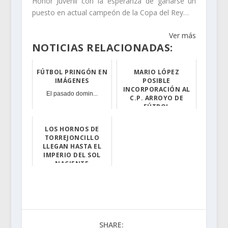
Honor Juvenil con la esperanza de ganarse un
puesto en actual campeón de la Copa del Rey…
Ver más
NOTICIAS RELACIONADAS:
FÚTBOL PRINGÓN EN
MARIO LÓPEZ
IMÁGENES
POSIBLE
INCORPORACIÓN AL
El pasado domin...
C.P. ARROYO DE
FÚTBOL
El pasado jue...
LOS HORNOS DE
TORREJONCILLO
LLEGAN HASTA EL
IMPERIO DEL SOL
NACIENTE
Tinajas Moreno ...
SHARE: