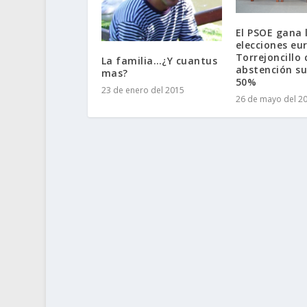
El PSOE gana 
elecciones eu
Torrejoncillo
La familia…¿Y cuantus
abstención su
mas?
50%
23 de enero del 2015
26 de mayo del 2