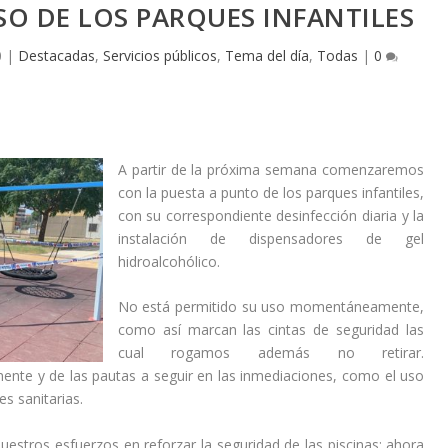
SO DE LOS PARQUES INFANTILES
0
|
Destacadas
,
Servicios públicos
,
Tema del día
,
Todas
|
0
A partir de la próxima semana comenzaremos
con la puesta a punto de los parques infantiles,
con su correspondiente desinfección diaria y la
instalación de dispensadores de gel
hidroalcohólico.
No está permitido su uso momentáneamente,
como así marcan las cintas de seguridad las
cual rogamos además no retirar.
nte y de las pautas a seguir en las inmediaciones, como el uso
s sanitarias.
estros esfuerzos en reforzar la seguridad de las piscinas; ahora