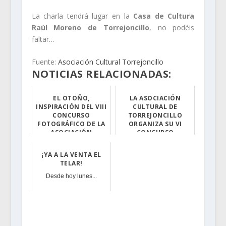
La charla tendrá lugar en la
Casa de Cultura
Raúl Moreno de Torrejoncillo
, no podéis
faltar…
Fuente:
Asociación Cultural Torrejoncillo
NOTICIAS RELACIONADAS:
EL OTOÑO,
LA ASOCIACIÓN
INSPIRACIÓN DEL VIII
CULTURAL DE
CONCURSO
TORREJONCILLO
FOTOGRÁFICO DE LA
ORGANIZA SU VI
ASOCIACIÓN
CONCURSO
CULTURAL DE
FOTOGRÁFICO
TORREJONCILLO
¡YA A LA VENTA EL
El plazo de pre...
Con la llegada ...
TELAR!
Desde hoy lunes...