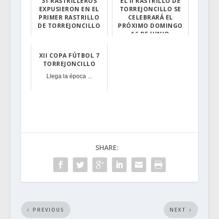
31 RASTRILLEROS
EL II RASTRILLO DE
EXPUSIERON EN EL
TORREJONCILLO SE
PRIMER RASTRILLO
CELEBRARÁ EL
DE TORREJONCILLO
PRÓXIMO DOMINGO
16 DE JUNIO
Gran éxito de l...
Tendrá lugar en...
XII COPA FÚTBOL 7
TORREJONCILLO
Llega la época ...
SHARE:
PREVIOUS
NEXT