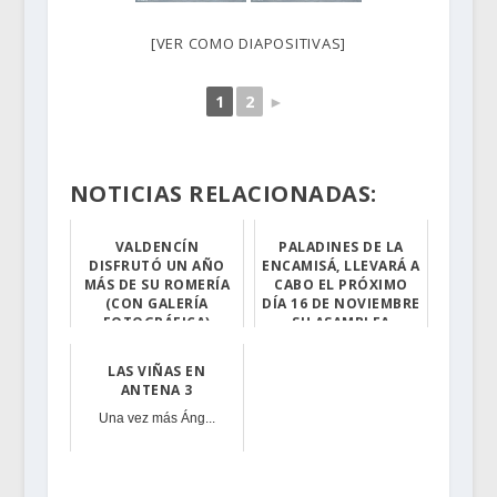
[VER COMO DIAPOSITIVAS]
1
2
►
NOTICIAS RELACIONADAS:
VALDENCÍN
PALADINES DE LA
DISFRUTÓ UN AÑO
ENCAMISÁ, LLEVARÁ A
MÁS DE SU ROMERÍA
CABO EL PRÓXIMO
(CON GALERÍA
DÍA 16 DE NOVIEMBRE
FOTOGRÁFICA)
SU ASAMBLEA
EXTRAORDINARIA.
El pasado 19 de...
LAS VIÑAS EN
Como cada año, ...
ANTENA 3
Una vez más Áng...