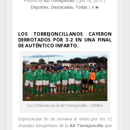
Posted by
AD Torrejoncillo
|
Jun 16, 2013
|
Deportes
,
Destacadas
,
Todas
|
0
LOS TORREJONCILLANOS CAYERON
DERROTADOS POR 3-2 EN UNA FINAL
DE AUTÉNTICO INFARTO.
Los 12 héroes de la AD Torrejoncillo – CEDIDA
Espectacular fin de semana el vivido por los 12
chavales benjamines de la
AD Torrejoncillo
que