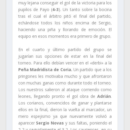
muy lejana conseguir el gol de la victoria para los
pupilos de Payo (
4-3
). Un tanto sobre la bocina
tras el cual el árbitro pitó el final del partido,
echándose todos los niños encima de Sergio,
haciendo una piña y llorando de emoción. El
equipo en esos momentos era primero de grupo.
En el cuarto y último partido del grupo se
jugarían sus opciones de estar en la final del
torneo. Para ello debían vencer en el «derbi» a la
Peña Madridista de Coria.
Un partido que a los
pringones les motivaba mucho y que afrontaron
con muchas ganas como durante todo el torneo.
Los nuestros salieron al ataque corriendo como
leones, llegando pronto el gol obra de
Adrián
.
Los corianos, convencidos de ganar y plantarse
ellos en la final, dieron la vuelta al marcador, un
mero espejismo ya que nuevamente volvió a
aparecer
Sergio Novas
y sus faltas, poniendo el
2-2 y seguidamente el 3-2. Los caurienses, en su