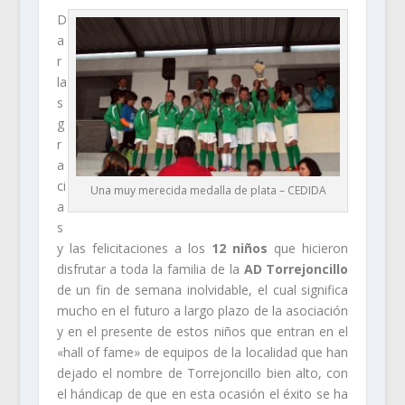
D
a
r
la
s
g
r
a
ci
Una muy merecida medalla de plata – CEDIDA
a
s
y las felicitaciones a los
12 niños
que hicieron
disfrutar a toda la familia de la
AD Torrejoncillo
de un fin de semana inolvidable, el cual significa
mucho en el futuro a largo plazo de la asociación
y en el presente de estos niños que entran en el
«hall of fame» de equipos de la localidad que han
dejado el nombre de Torrejoncillo bien alto, con
el hándicap de que en esta ocasión el éxito se ha