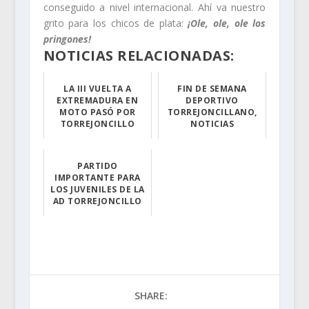
conseguido a nivel internacional. Ahí va nuestro
grito para los chicos de plata:
¡Ole, ole, ole los
pringones!
NOTICIAS RELACIONADAS:
LA III VUELTA A
FIN DE SEMANA
EXTREMADURA EN
DEPORTIVO
MOTO PASÓ POR
TORREJONCILLANO,
TORREJONCILLO
NOTICIAS
Éste fin de sem...
Campeonato de E...
PARTIDO
IMPORTANTE PARA
LOS JUVENILES DE LA
AD TORREJONCILLO
El equipo Juven...
SHARE: