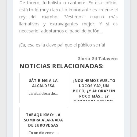
De torero, futbolista o cantante. En este oficio,
está todo muy claro. Lo importante es creerse el
rey del mambo. `Vestirnos´ cuanto más
llamativos y extravagantes mejor. Y si es
necesario, adoptamos el papel de bufón…
¡Ea, esa es la clave pa´ que el público se ría!
Gloria Gil Talavero
NOTICIAS RELACIONADAS:
SÁTIRING A LA
¿NOS HEMOS VUELTO
ALCALDESA
LOCOS YA?, UN
POCO, ¿Y AHORA? UN
La alcaldesa de...
POCO MÁS… ¿Y
AHORA? YA CASI DEL
TODO
TABAQUISMO: LA
En una semana d...
SOMBRA ALARGADA
DE EUROVEGAS
En un día como ...