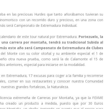
eba en las preciosas Hurdes que tanto añorábamos tuvieran su
minomorisco con un recorrido duro y precioso, en una zona con
emás será Campeonato de Extremadura Individual.
calendario de este tour natural por Extremadura.
Portezuelo, la
una carrera por montaña, tendrá su tradicional Subida al
demás este año será Campeonato de Extremadura de Clubes
del Monte con su color otoñal y su ambiente especial el 1 de
remeño otra nueva prueba, como será la de Calamonte el 15 de
 dos anteriores, especial para iniciarse en la modalidad.
 en Extremadura, 17 excusas para coger a la familia y recorrerse
ales, comer en sus restaurantes y conocer nuestra Comunidad
uestras grandes fortalezas, la Naturaleza.
a licencia extremeña de Carreras por Montaña, ya que la FEXME
 ha creado un producto a medida, puesto que por 30 Euros
 por Montaña, un chollo, teniendo en cuenta que el precio para