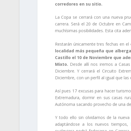
corredores en su sitio.
La Copa se cerrará con una nueva pru
carrera. Será el 20 de Octubre en Ca
muchísimas posibilidades. Esta cita ad
Restarán únicamente tres fechas en el 
localidad más pequeña que alberga 
Castillo el 10 de Noviembre que a
Mixto.
Desde allí nos iremos a Casas 
Diciembre. Y cerrará el Circuito Ext
Diciembre, con un perfil al igual que las
Así pues 17 excusas para hacer turismo
Extremadura, dormir en sus casas rur
Autónoma sacando provecho de una de n
Y todo ello sin olvidarnos de la nuev
adaptándose a los nuevos tiempos,
cualquiera podrá federarse en Carrera