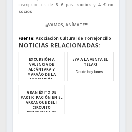
inscripción es de
3 €
para
socios
y
4 € no
socios
¡¡¡VAMOS, ANÍMATE!!!
.
Fuente:
Asociación Cultural de Torrejoncillo
NOTICIAS RELACIONADAS:
EXCURSIÓN A
¡YA A LA VENTA EL
VALENCIA DE
TELAR!
ALCÁNTARA Y
Desde hoy lunes...
MARVÂO DE LA
ASOCIACIÓN
CULTURAL DE
TORREJONCILLO
GRAN ÉXITO DE
PARTICIPACIÓN EN EL
El próximo sába...
ARRANQUE DEL I
CIRCUITO
SENDERISTA DE
TORREJONCILLO
Todo un éxito l...