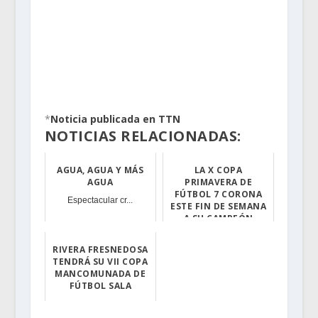
.
*
Noticia publicada en TTN
NOTICIAS RELACIONADAS:
AGUA, AGUA Y MÁS
LA X COPA
AGUA
PRIMAVERA DE
FÚTBOL 7 CORONA
Espectacular cr...
ESTE FIN DE SEMANA
A SU CAMPEÓN
El sábado se di...
RIVERA FRESNEDOSA
TENDRÁ SU VII COPA
MANCOMUNADA DE
En breve comenz...