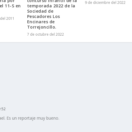
ria por
concurso infantil de la
9 de diciembre del 2022
el 11-S en
temporada 2022 de la
Sociedad de
Pescadores Los
del 2011
Encinares de
Torrejoncillo.
7 de octubre del 2022
9:52
ael. Es un reportaje muy bueno.