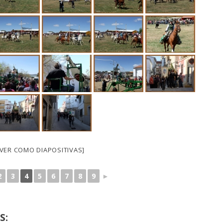
[VER COMO DIAPOSITIVAS]
2
3
4
5
6
7
8
9
►
S: