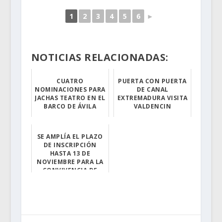
1
2
3
4
5
6
►
NOTICIAS RELACIONADAS:
CUATRO
PUERTA CON PUERTA
NOMINACIONES PARA
DE CANAL
JACHAS TEATRO EN EL
EXTREMADURA VISITA
BARCO DE ÁVILA
VALDENCIN
A la espera d...
Este próximo ma...
SE AMPLÍA EL PLAZO
DE INSCRIPCIÓN
HASTA 13 DE
NOVIEMBRE PARA LA
CONVIVENCIA DE
MANCOMUNIDAD EN
VALDE...
Desde la Mancom...