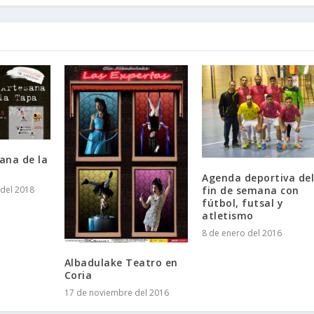
sana de la
Agenda deportiva de
del 2018
fin de semana con
fútbol, futsal y
atletismo
8 de enero del 2016
Albadulake Teatro en
Coria
17 de noviembre del 2016