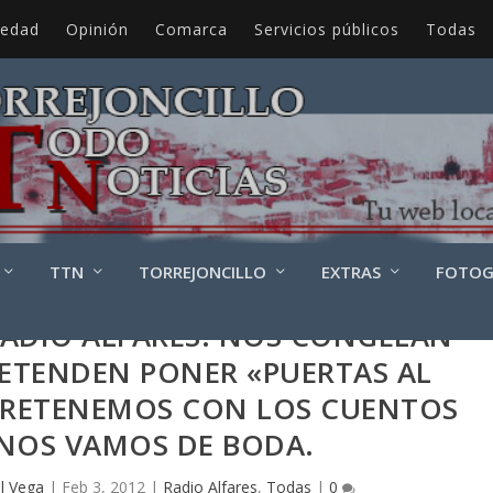
iedad
Opinión
Comarca
Servicios públicos
Todas
TTN
TORREJONCILLO
EXTRAS
FOTOG
RADIO ALFARES: NOS CONGELAN
RETENDEN PONER «PUERTAS AL
RETENEMOS CON LOS CUENTOS
 NOS VAMOS DE BODA.
l Vega
|
Feb 3, 2012
|
Radio Alfares
,
Todas
|
0