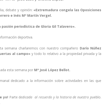
lia, debate y opinión:
«Extremadura congela las Oposiciones
rrero e Inés Mª Martín Vergel.
 pasión periodística de Gloria Gil Talavero»
.
nformación deportiva.
ta semana charlaremos con nuestro compañero
Darío Núñez
uertas al campo»
y todo lo relativo a la propiedad privada y la
tada esta semana por
Mª José López Bellot.
manal dedicado a la información sobre actividades en las que
e yo!
Parte d
edicada al recuerdo y la historia de nuestro pu
eblo.
.