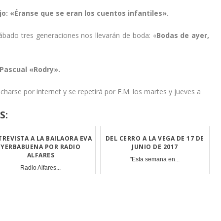
jo:
«Éranse que se eran los cuentos infantiles».
ábado tres generaciones nos llevarán de boda: «
Bodas de ayer,
 Pascual «Rodry».
arse por internet y se repetirá por F.M. los martes y jueves a
S:
TREVISTA A LA BAILAORA EVA
DEL CERRO A LA VEGA DE 17 DE
YERBABUENA POR RADIO
JUNIO DE 2017
ALFARES
"Esta semana en...
Radio Alfares...