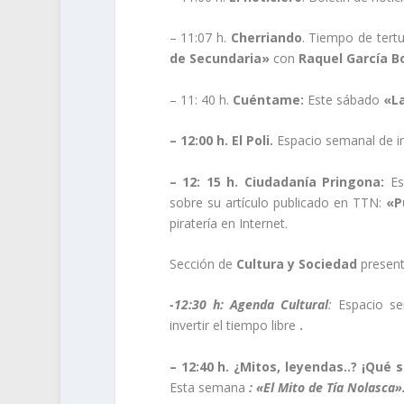
– 11:07 h.
Cherriando
. Tiempo de tertu
de Secundaria»
con
Raquel García Bo
– 11: 40 h.
Cuéntame:
Este sábado
«La
– 12:00 h.
El Poli.
Espacio semanal de i
– 12: 15 h.
Ciudadanía Pringona:
Es
sobre su artículo publicado en TTN:
«P
piratería en Internet.
Sección de
Cultura y Sociedad
presen
-12:30 h: Agenda Cultural
:
Espacio se
invertir el tiempo libre
.
– 12:40 h.
¿Mitos, leyendas..? ¡Qué s
Esta semana
: «El Mito de Tía Nolasca»