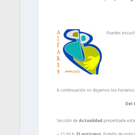
Puedes escuch
A continuación os dejamos los horarios
Del 
Sección de
Actualidad
presentada est
– 11:00 h.
El noticiero
. Boletín de noti