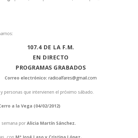
arnos:
107.4 DE LA F.M.
EN DIRECTO
PROGRAMAS GRABADOS
Correo electrónico:
radioalfares@gmail.com
 y personas que intervienen el próximo sábado.
Cerro a la Vega (04/02/2012)
a semana por
Alicia Martín Sánchez.
cias con
Mª José Laso y Cristina López
.