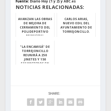
Fuente:
Diario Hoy (
1
y
2
) y
ABC.es
NOTICIAS RELACIONADAS:
AVANZAN LAS OBRAS
CARLOS ARIAS,
DE MEJORA DE
NUEVO EDIL DEL
CERRAMIENTO DEL
AYUNTAMIENTO DE
POLIDEPORTIVO
TORREJONCILLO.
MUNICIPAL
Han transcurrid...
La obra que est...
"LA ENCAMISÁ" DE
TORREJONCILLO
REUNIRÁ A 250
JINETES Y 150
ESCOPETEROS EN
HONOR A SU
PATRONA.
La Fiesta de 'L...
SHARE: