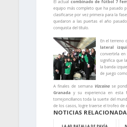
El actual
combinado de fútbol 7 fe
equipo más completo que ha pasado p
clasificarse por vez primera para la fas
quedaron a las puertas el año pasado
conquista del título.
En el terreno 
lateral izqu
convertirla e
significa que l
la banda izqui
de juego como
A finales de semana
Vizcaina
se pond
Granada
y su experiencia en esta 
torrejoncillanos toda la suerte del mun
de los casos, logre traerse el trofeo d
NOTICIAS RELACIONADA
LA AD BATALLA DE PAVÍA
N