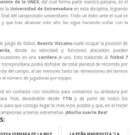
menino de la UNEX
, del cual forma parte nuestra paisana, es el
or la
Universidad de Extremadura
en esta disciplina, logrando
e final del campeonato universitario. Todo un éxito ante el cual se
 y que tras alcanzar este año las sigue haciendo soñar con la
de juego de fútbol,
Beatriz Vizcaino
suele ocupar la posición de
ierda
, donde su velocidad y funciones atacantes pueden
n ocasiones en una
carrilera
al uso. Esto traducido al
fútbol 7
a torrejoncillana podrá disfrutar de total plenitud de recorrido por
erda del campo, al ser menores tanto las dimensiones del terreno
 el número de jugadoras por equipo.
rá en contacto con nosotros para contarnos su andadura por
fase final, deseándole desde
TTN
y de parte de todos los
do para que consiga llegar lo más lejos posible y que, en el mejor
e campeonas a tierras extremeñas.
¡Mucha suerte Bea!
S:
UEVA JORNADA DE LA MUY
LA PEÑA MADRIDISTA "LA