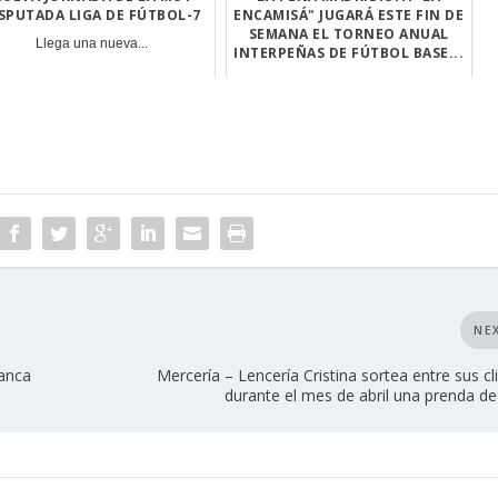
SPUTADA LIGA DE FÚTBOL-7
ENCAMISÁ" JUGARÁ ESTE FIN DE
SEMANA EL TORNEO ANUAL
Llega una nueva...
INTERPEÑAS DE FÚTBOL BASE...
Lo disputarán c...
NE
tanca
Mercería – Lencería Cristina sortea entre sus cl
durante el mes de abril una prenda d