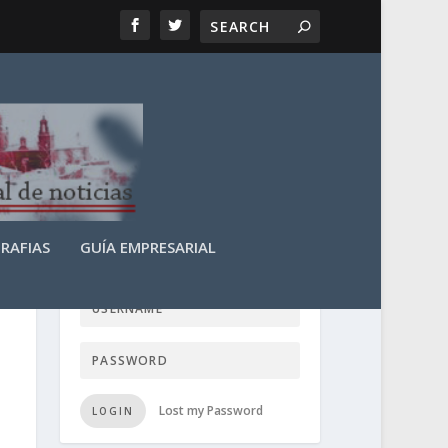
RAFIAS
GUÍA EMPRESARIAL
LOGIN USER TTN
Lost my Password
LOGIN