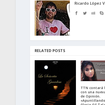
Ricardo López V
RELATED POSTS
TTN contará l
con una nueva
de Opinión.
«Apuntillando
Gloria Gil Tal