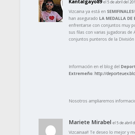
Kantalgayo89
el 5 de abril del 20
Vizcaina ya está en
SEMIFINALES
han asegurado
LA MEDALLA DE
enfrentarse con conjuntos muy p
sus filas con varias jugadoras de
conjuntos punteros de la Divisió
Información en el blog del
Deport
Extremeño
:
http://deporteuex.b
Nosotros ampliaremos información
Mariete Mirabel
el 5 de abril 
Vizcainaa!! Te deseo lo mejor y me