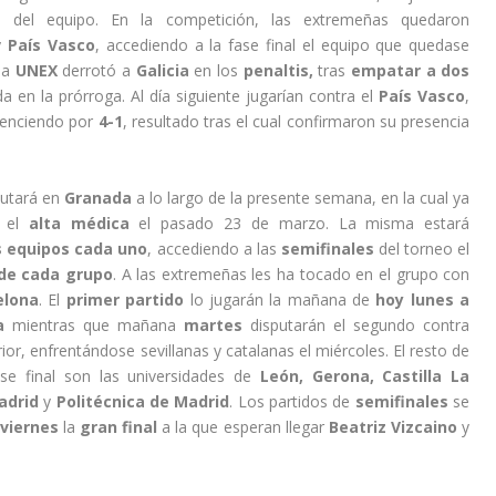
da
del equipo. En la competición, las extremeñas quedaron
y
País Vasco
, accediendo a la fase final el equipo que quedase
 la
UNEX
derrotó a
Galicia
en los
penaltis,
tras
empatar a dos
a en la prórroga. Al día siguiente jugarían contra el
País Vasco
,
enciendo por
4-1
, resultado tras el cual confirmaron su presencia
utará en
Granada
a lo largo de la presente semana, en la cual ya
 el
alta médica
el pasado 23 de marzo. La misma estará
s equipos cada uno
, accediendo a las
semifinales
del torneo el
 de cada grupo
. A las extremeñas les ha tocado en el grupo con
elona
. El
primer partido
lo jugarán la mañana de
hoy lunes a
a
mientras que mañana
martes
disputarán el segundo contra
ior, enfrentándose sevillanas y catalanas el miércoles. El resto de
se final son las universidades de
León, Gerona, Castilla La
adrid
y
Politécnica de Madrid
. Los partidos de
semifinales
se
viernes
la
gran final
a la que esperan llegar
Beatriz Vizcaino
y