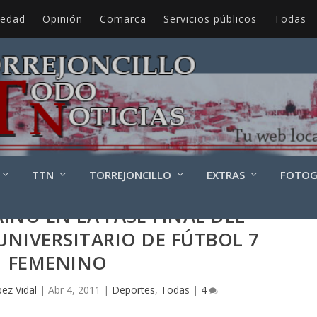
iedad
Opinión
Comarca
Servicios públicos
Todas
TTN
TORREJONCILLO
EXTRAS
FOTOG
AINO EN LA FASE FINAL DEL
NIVERSITARIO DE FÚTBOL 7
FEMENINO
ez Vidal
|
Abr 4, 2011
|
Deportes
,
Todas
|
4