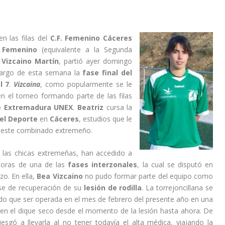
en las filas del
C.F. Femenino Cáceres
l Femenino
(equivalente a la Segunda
 Vizcaino Martín
, partió ayer domingo
largo de esta semana la
fase final del
l 7
.
Vizcaina
, como popularmente se le
en el torneo formando parte de las filas
de Extremadura UNEX
.
Beatriz
cursa la
del Deporte
en
Cáceres
, estudios que le
e este combinado extremeño.
e las chicas extremeñas, han accedido a
oras de una de las
fases interzonales
, la cual se disputó en
zo. En ella,
Bea Vizcaino
no pudo formar parte del equipo como
ase de recuperación de su
lesión de rodilla
. La torrejoncillana se
ndo que ser operada en el mes de febrero del presente año en una
o en el dique seco desde el momento de la lesión hasta ahora. De
sgó a llevarla al no tener todavía el alta médica, viajando la