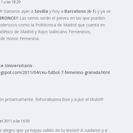
11 a las 18:29
!!!! Ganaron ayer a
Sevilla
y hoy a
Barcelona
(
6-1
) y ya se
 BRONCE
!!! Las semis serán el jueves en las que pueden
oderosos como la Politécnica de Madrid que cuenta en
 Atlético de Madrid y Rayo Vallecano Femeninos,
n de Honor Femenina.
e Universitario
logspot.com/2011/04/ceu-futbol-7-femenino-granada.html
 próximamente. Enhorabuena Bea y a por el título!!!!
del 2011 a las 16:50
 alegro que ya hayas salido de tu lesión!! A cuidarse y a