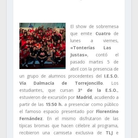
El show de sobremesa
que emite
Cuatro
de
lunes a viernes,
«Tonterías Las
Justas»
, contó el
pasado martes 5 de
abril con la presencia de
un grupo de alumnos procedentes del
I.E.S.O.
Vía Dalmacía de Torrejoncillo
. Los
estudiantes, que cursan
3º de la E.S.O.
,
estuvieron de excursión por
Madrid
, acudiendo a
partir de las
15:50 h.
a presenciar como público
el famoso espacio presentado por
Florentino
Fernández
. En el mismo disfrutaron de las
típicas bromas que hacen célebre al programa,
recibieron una camiseta exclusiva de
TLJ
e