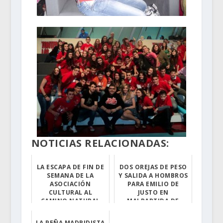
NOTICIAS RELACIONADAS:
LA ESCAPA DE FIN DE
DOS OREJAS DE PESO
SEMANA DE LA
Y SALIDA A HOMBROS
ASOCIACIÓN
PARA EMILIO DE
CULTURAL AL
JUSTO EN
CAMINO NATURAL
MALPARTIDA DE
DEL TAJO SE REDUCE
PLASENCIA
A UNA RUTA...
LA PEÑA MADRIDISTA
El de Torrejonc...