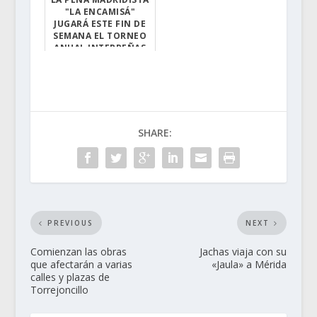
"LA ENCAMISÁ"
La misma se cel...
JUGARÁ ESTE FIN DE
SEMANA EL TORNEO
ANUAL INTERPEÑAS
DE FÚTBOL BASE...
Lo disputarán c...
SHARE:
PREVIOUS
NEXT
Comienzan las obras
Jachas viaja con su
que afectarán a varias
«Jaula» a Mérida
calles y plazas de
Torrejoncillo