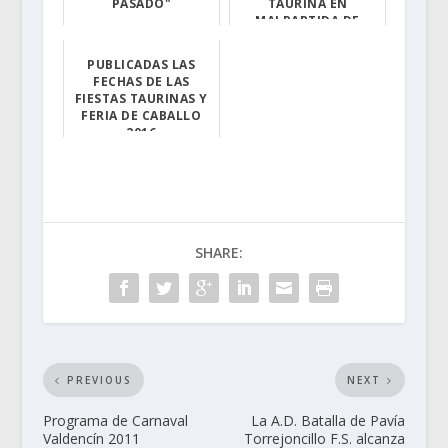
PASADO"
TAURINA EN
MALPARTIDA DE
Las fiestas d...
PLASENCIA
PUBLICADAS LAS
El diestro natu...
FECHAS DE LAS
FIESTAS TAURINAS Y
FERIA DE CABALLO
2016
Las Fiestas de ...
SHARE:
PREVIOUS
NEXT
Programa de Carnaval
La A.D. Batalla de Pavía
Valdencín 2011
Torrejoncillo F.S. alcanza