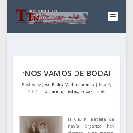
¡NOS VAMOS DE BODA!
Posted by
Jose Pedro Martín Lorenzo
|
Mar 4,
2011
|
Educación
,
Fiestas
,
Todas
|
0
El
C.E.I.P. Batalla de
Pavía
organiza hoy
viernes, 4 de marzo
,