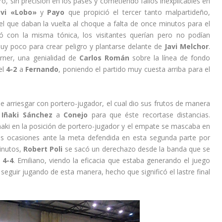
o, sin precisión en los pases y cometiendo fallos inexplicables en
avi «Lobo»
y
Payo
que propició el tercer tanto malpartideño,
el que daban la vuelta al choque a falta de once minutos para el
nuó con la misma tónica, los visitantes querían pero no podían
uy poco para crear peligro y plantarse delante de
Javi Melchor
.
orner, una genialidad de
Carlos Román
sobre la línea de fondo
el
4-2
a
Fernando
, poniendo el partido muy cuesta arriba para el
e arriesgar con portero-jugador, el cual dio sus frutos de manera
Iñaki Sánchez
a
Conejo
para que éste recortase distancias.
aki en la posición de portero-jugador y el empate se mascaba en
las ocasiones ante la meta defendida en esta segunda parte por
minutos,
Robert Poli
se sacó un derechazo desde la banda que se
l
4-4
. Emiliano, viendo la eficacia que estaba generando el juego
 seguir jugando de esta manera, hecho que significó el lastre final