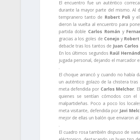
El encuentro fue un auténtico correca
durante la mayor parte del mismo. Al 
tempranero tanto de
Robert Poli
y e
dieron la vuelta al encuentro para pon
partida doble
Carlos Román
y
Ferna
gracias a los goles de
Conejo
y
Robert 
debacle tras los tantos de
Juan Carlos
En los últimos segundos
Raúl Hernán
jugada personal, dejando el marcador e
.
El choque arrancó y cuando no había d
un auténtico golazo de la chistera tras 
meta defendida por
Carlos Melchor
. 
quienes se sentían cómodos con el r
malpartideñas. Poco a poco los locale
meta visitante, defendida por
Javi Mel
mejor de ellas un balón que enviaron al 
.
El cuadro rosa también dispuso de vari
eléctronico, destacando un buen tiro d