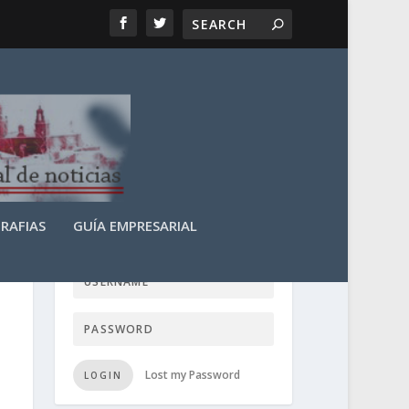
RAFIAS
GUÍA EMPRESARIAL
LOGIN USER TTN
Lost my Password
LOGIN