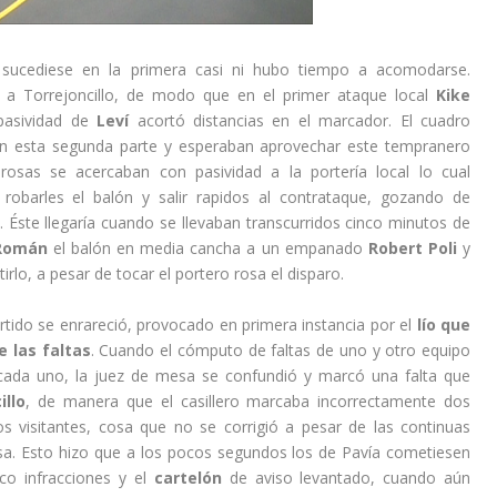
sucediese en la primera casi ni hubo tiempo a acomodarse.
 a Torrejoncillo, de modo que en el primer ataque local
Kike
mpasividad de
Leví
acortó distancias en el marcador. El cuadro
en esta segunda parte y esperaban aprovechar este tempranero
 rosas se acercaban con pasividad a la portería local lo cual
robarles el balón y salir rapidos al contrataque, gozando de
 Éste llegaría cuando se llevaban transcurridos cinco minutos de
Román
el balón en media cancha a un empanado
Robert Poli
y
irlo, a pesar de tocar el portero rosa el disparo.
tido se enrareció, provocado en primera instancia por el
lío que
 las faltas
. Cuando el cómputo de faltas de uno y otro equipo
 cada uno, la juez de mesa se confundió y marcó una falta que
illo
, de manera que el casillero marcaba incorrectamente dos
los visitantes, cosa que no se corrigió a pesar de las continuas
osa. Esto hizo que a los pocos segundos los de Pavía cometiesen
co infracciones y el
cartelón
de aviso levantado, cuando aún