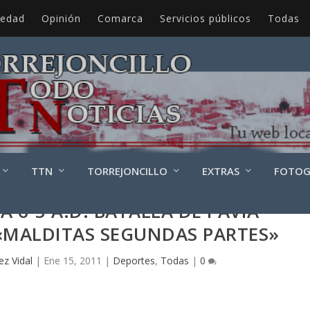
iedad
Opinión
Comarca
Servicios públicos
Todas
TTN
TORREJONCILLO
EXTRAS
FOTOG
A 6-5 A.D. BATALLA DE PAVÍA
«MALDITAS SEGUNDAS PARTES»
ez Vidal
|
Ene 15, 2011
|
Deportes
,
Todas
|
0