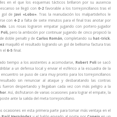
lles en el que los esquemas tácticos brillaron por su ausencia
descanso se llegó con
0-2
favorable a los torrejoncillanos tras el
l gol de
Javi «Lobo»
. Tras la reanudación los malpartideños le
erse con
4-2
a falta de siete minutos para el final tras anotar por
ndo
. Los rosas lograron empatar jugando con portero-jugador
Poli,
pero la ambición por continuar jugando de cinco propició la
de doble penalti y de
Carlos Román
, completando su
hat-trick
.
dez
maquilló el resultado logrando un gol de bellisima factura tras
n el
6-5
final.
ado tiempo a los asistentes a acomodarse,
Robert Poli
se sacó
driblar a un defensa local y enviar el esférico a la escuadra de la
El encuentro se puso de cara muy pronto para los torrejoncillanos
esultado sin renunciar al ataque y desbaratando las contras
s fueron despertando y llegaban cada vez con más peligro a la
chor
. Así, disfrutaron de varias ocasiones para lograr el empate, la
poste ante la salida del meta torrejoncillano.
as ocasiones en esta primera parte para tomar más ventaja en el
e
Raúl Hernández
y el balón enviado al poste por
Conejo
en un