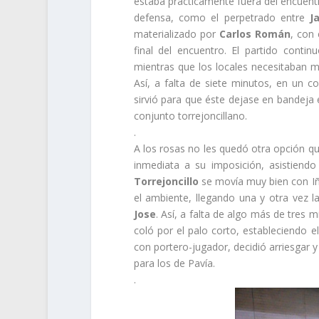
estaba prácticamente fuera del encuentr
defensa, como el perpetrado entre
J
materializado por
Carlos Román
, con 
final del encuentro. El partido conti
mientras que los locales necesitaban m
Así, a falta de siete minutos, en un c
sirvió para que éste dejase en bandeja 
conjunto torrejoncillano.
.
A los rosas no les quedó otra opción qu
inmediata a su imposición, asistiendo
Torrejoncillo
se movía muy bien con Iñ
el ambiente, llegando una y otra vez 
Jose
. Así, a falta de algo más de tres 
coló por el palo corto, estableciendo e
con portero-jugador, decidió arriesgar y
para los de Pavía.
.