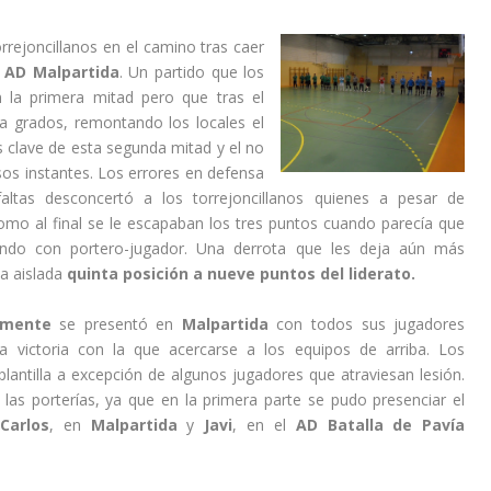
rrejoncillanos en el camino tras caer
l
AD Malpartida
. Un partido que los
n la primera mitad pero que tras el
a grados, remontando los locales el
clave de esta segunda mitad y el no
esos instantes. Los errores en defensa
faltas desconcertó a los torrejoncillanos quienes a pesar de
omo al final se le escapaban los tres puntos cuando parecía que
gando con portero-jugador. Una derrota que les deja aún más
na aislada
quinta posición a nueve puntos del liderato.
mente
se presentó en
Malpartida
con todos sus jugadores
na victoria con la que acercarse a los equipos de arriba. Los
lantilla a excepción de algunos jugadores que atraviesan lesión.
las porterías, ya que en la primera parte se pudo presenciar el
Carlos
, en
Malpartida
y
Javi
, en el
AD Batalla de Pavía