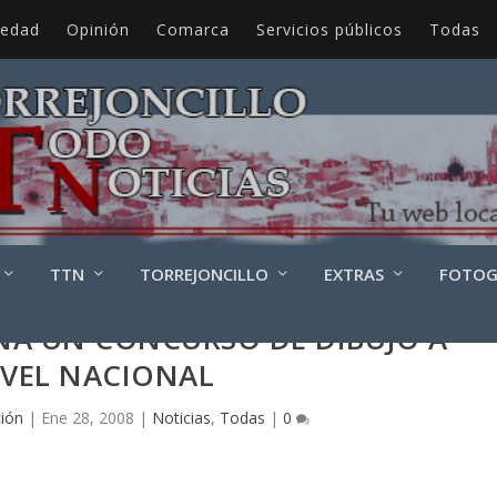
iedad
Opinión
Comarca
Servicios públicos
Todas
TTN
TORREJONCILLO
EXTRAS
FOTOG
NA UN CONCURSO DE DIBUJO A
IVEL NACIONAL
ión
|
Ene 28, 2008
|
Noticias
,
Todas
|
0