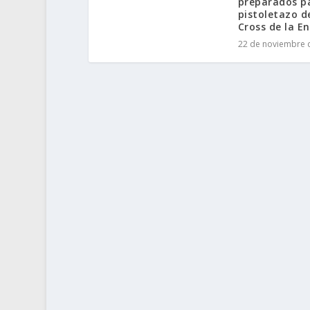
preparados pa
pistoletazo d
Cross de la E
22 de noviembre 