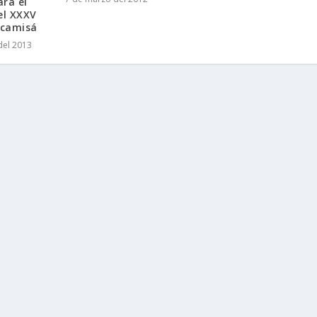
ra el
el XXXV
ncamisá
del 2013