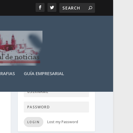
RAFIAS
GUÍA EMPRESARIAL
LOGIN USER TTN
Lost my Password
LOGIN