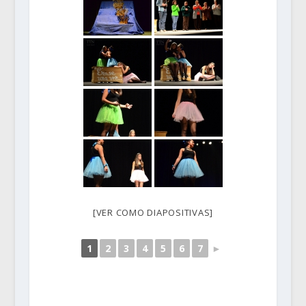
[VER COMO DIAPOSITIVAS]
1
2
3
4
5
6
7
►