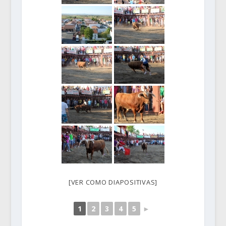
[VER COMO DIAPOSITIVAS]
1
2
3
4
5
►