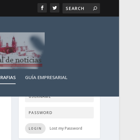
RAFIAS
GUÍA EMPRESARIAL
LOGIN USER TTN
Lost my Password
LOGIN