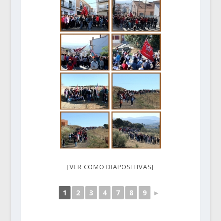
[VER COMO DIAPOSITIVAS]
1
2
3
4
7
8
9
►